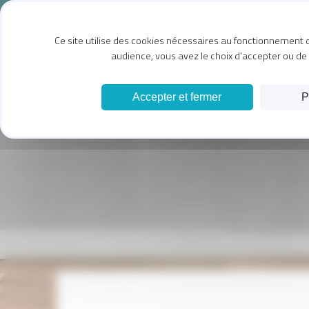
Panneau de gestion des cookies
ACCUEIL
QUI
Ce site utilise des cookies nécessaires au fonctionnement d
audience, vous avez le choix d'accepter ou de 
Accepter et fermer
P